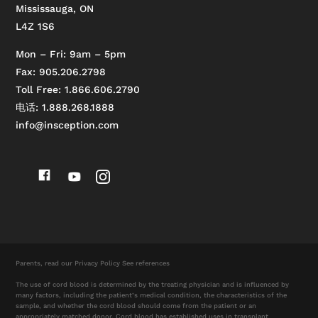
Mississauga, ON
L4Z 1S6
Mon – Fri: 9am – 5pm
Fax: 905.206.2798
Toll Free: 1.866.606.2790
电话: 1.888.268.1888
info@insception.com
Parents, read our
Privacy Policy
See references
The use of cord blood is determined by the treating physician and is influenced by
many factors, including the patient’s medical condition, the characteristics of the
sample, and whether the cord blood should come from the patient or an
appropriately matched donor. Cord blood has established uses in transplant